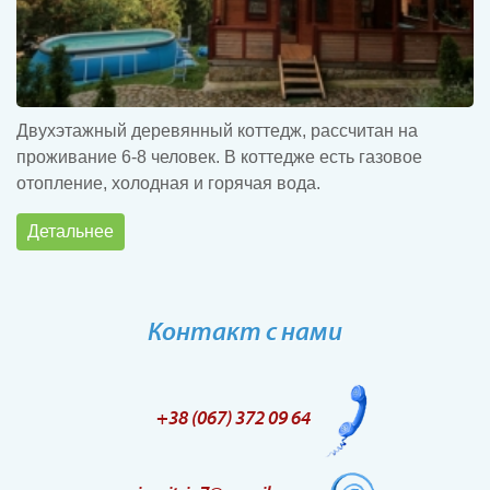
Двухэтажный деревянный коттедж, рассчитан на
Д
проживание 6-8 человек. В коттедже есть газовое
п
отопление, холодная и горячая вода. В цокольном
о
этаже: сауна, комната отдыха.
Детальнее
Контакт с нами
+38 (067) 372 09 64