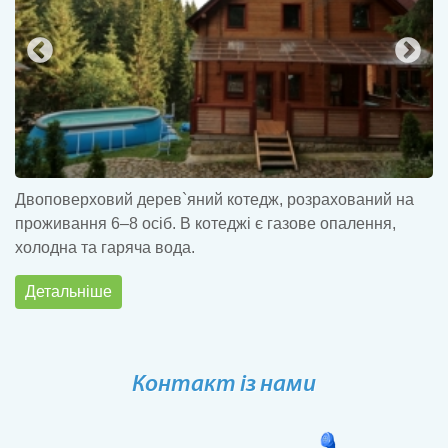
Двоповерховий дерев`яний котедж, розрахований на
Д
проживання 6–8 осіб. В котеджі є газове опалення,
п
холодна та гаряча вода.
х
к
Детальніше
Контакт із нами